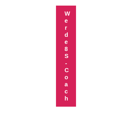
W
E
R
D
E
8
S
-
C
O
A
C
H